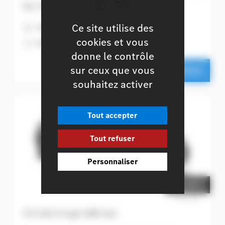
GLC SUV 200 d 4MATIC Star Edition
Ce site utilise des
H
Diesel
6
163 ch + 23 ch
cookies et vous
A
Noir obsidienne
donne le contrôle
sur ceux que vous
Ce véhicule m'intéresse
souhaitez activer
Tout accepter
Tout refuser
Personnaliser
67.028 €
Prix net
CLE 220 d Coupé AMG Line