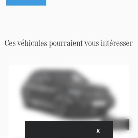
Ces véhicules pourraient vous intéresser
66.948 €
X
Masquer le ba
Prix net