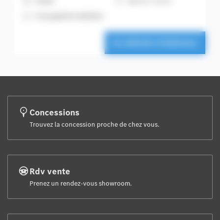
H
Diesel
6
163 ch + 23 ch
A
Gris graphite métallisé
Ce véhicule m'intéresse
Concessions
Trouvez la concession proche de chez vous.
Rdv vente
Prenez un rendez-vous showroom.