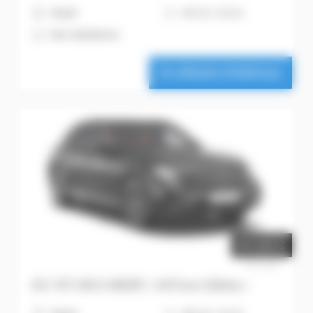
H
Diesel
6
197 ch + 23 ch
A
Noir obsidienne
Ce véhicule m'intéresse
67.222 €
Prix net
GLC SUV 200 d 4MATIC « 140 Years Edition »