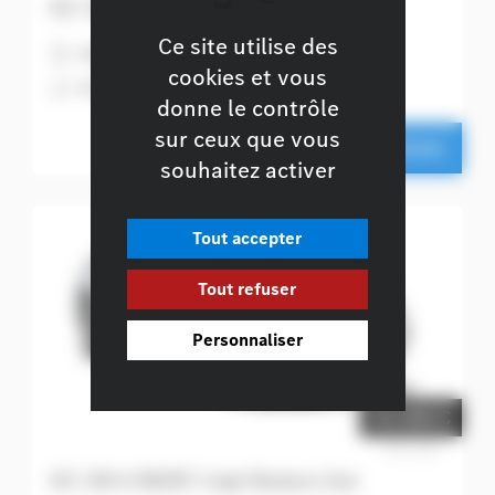
GLC 200 d 4MATIC Coupé Business Line
Ce site utilise des
H
Diesel
6
163 ch + 23 ch
cookies et vous
A
Gris graphite métallisé
donne le contrôle
sur ceux que vous
Ce véhicule m'intéresse
souhaitez activer
Tout accepter
Tout refuser
Personnaliser
54.060 €
Prix net
GLC 200 d 4MATIC Coupé Business Line