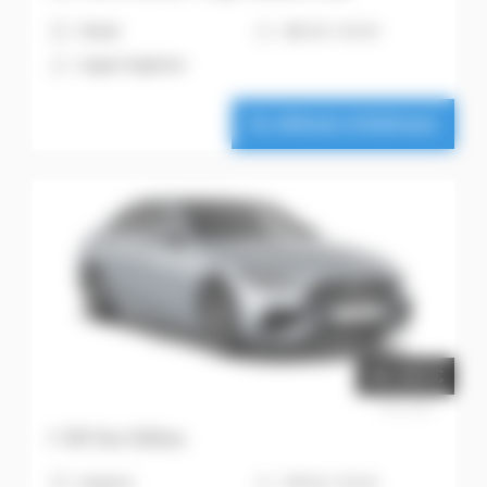
H
Diesel
6
163 ch + 23 ch
A
Argent hightech
Ce véhicule m'intéresse
54.323 €
Prix net
C 180 Star Edition
H
Essence
6
170 ch + 23 ch