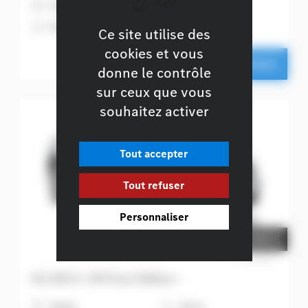
H
Essence
6
136 ch + 14 ch
A
Noir cosmos métallisé
Ce site utilise des
cookies et vous
Ce véhicule m'intéresse
donne le contrôle
sur ceux que vous
souhaitez activer
Tout accepter
Tout refuser
Personnaliser
42.856 €
Prix net
GLA 180 d « 140 Years Edition »
H
Diesel
6
116 ch