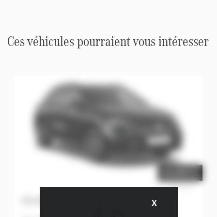
Ces véhicules pourraient vous intéresser
42.824 €
Prix net
GLA 180 Star Edition
X
Masquer le ba