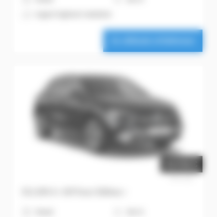
A
Argent hightech métallisé
Ce véhicule m'intéresse
42.916 €
Prix net
GLA 180 d « 140 Years Edition »
H
Diesel
6
116 ch