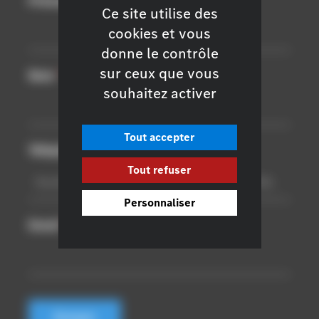
Prénom
*
Ce site utilise des
cookies et vous
donne le contrôle
sur ceux que vous
Nom
*
souhaitez activer
Tout accepter
Téléphone
*
Tout refuser
Personnaliser
Email
*